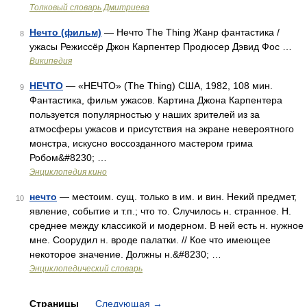
Толковый словарь Дмитриева
Нечто (фильм)
— Нечто The Thing Жанр фантастика /
8
ужасы Режиссёр Джон Карпентер Продюсер Дэвид Фос …
Википедия
НЕЧТО
— «НЕЧТО» (The Thing) США, 1982, 108 мин.
9
Фантастика, фильм ужасов. Картина Джона Карпентера
пользуется популярностью у наших зрителей из за
атмосферы ужасов и присутствия на экране невероятного
монстра, искусно воссозданного мастером грима
Робом&#8230; …
Энциклопедия кино
нечто
— местоим. сущ. только в им. и вин. Некий предмет,
10
явление, событие и т.п.; что то. Случилось н. странное. Н.
среднее между классикой и модерном. В ней есть н. нужное
мне. Соорудил н. вроде палатки. // Кое что имеющее
некоторое значение. Должны н.&#8230; …
Энциклопедический словарь
Страницы
Следующая
→