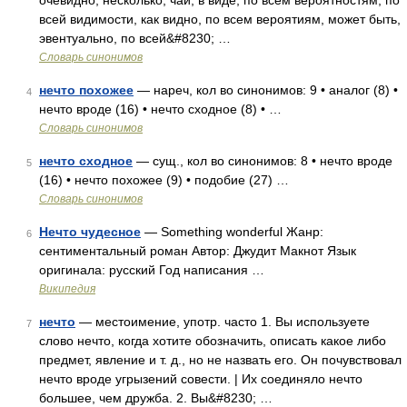
очевидно, несколько, чай, в виде, по всем вероятностям, по
всей видимости, как видно, по всем вероятиям, может быть,
эвентуально, по всей&#8230; …
Словарь синонимов
нечто похожее
— нареч, кол во синонимов: 9 • аналог (8) •
4
нечто вроде (16) • нечто сходное (8) • …
Словарь синонимов
нечто сходное
— сущ., кол во синонимов: 8 • нечто вроде
5
(16) • нечто похожее (9) • подобие (27) …
Словарь синонимов
Нечто чудесное
— Something wonderful Жанр:
6
сентиментальный роман Автор: Джудит Макнот Язык
оригинала: русский Год написания …
Википедия
нечто
— местоимение, употр. часто 1. Вы используете
7
слово нечто, когда хотите обозначить, описать какое либо
предмет, явление и т. д., но не назвать его. Он почувствовал
нечто вроде угрызений совести. | Их соединяло нечто
большее, чем дружба. 2. Вы&#8230; …